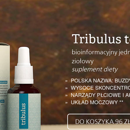
Tribulus t
bioinformacyjny jed
ziołowy
suplement diety
POLSKA NAZWA: BUZD
WYSOCE SKONCENTR
NARZĄDY PŁCIOWE I 
UKŁAD MOCZOWY **
DO KOSZYKA 96 Z