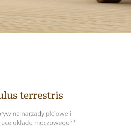
lus terrestris
pływ na narządy płciowe i
pracę układu moczowego**