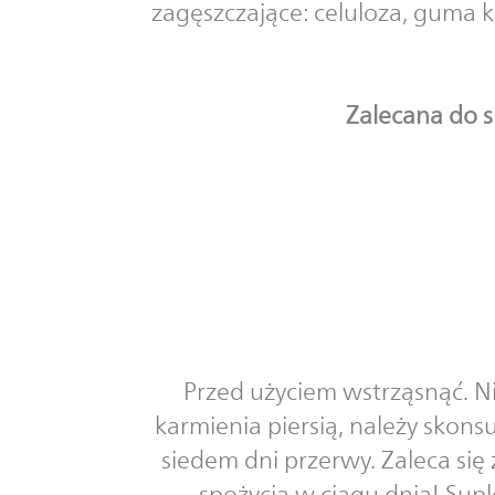
zagęszczające: celuloza, guma 
Zalecana do s
Przed użyciem wstrząsnąć. Ni
karmienia piersią, należy skons
siedem dni przerwy. Zaleca się
spożycia w ciągu dnia! Sup