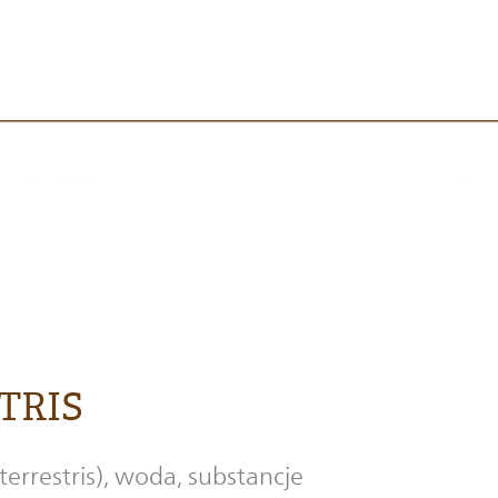
STRIS
errestris), woda, substancje