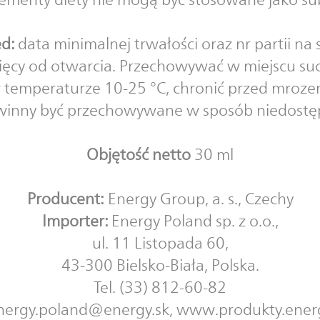
ed:
data minimalnej trwałości oraz nr partii n
ięcy od otwarcia. Przechowywać w miejscu s
 temperaturze 10-25 °C, chronić przed mroze
winny być przechowywane w sposób niedostępn
Objętość netto
30 ml
Producent:
Energy Group, a. s., Czechy
Importer:
Energy Poland sp. z o.o.,
ul. 11 Listopada 60,
43-300 Bielsko-Biała, Polska.
Tel. (33) 812-60-82
nergy.poland@energy.sk, www.produkty.ener