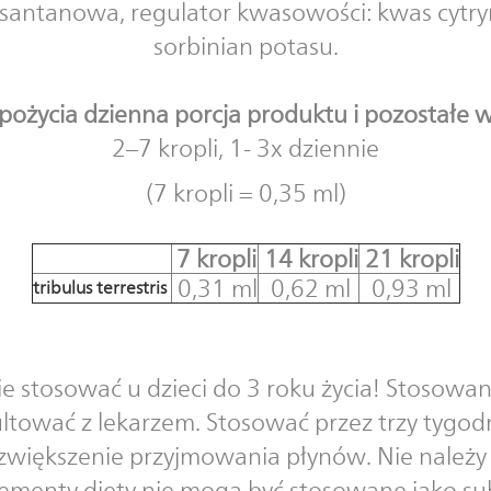
ksantanowa, regulator kwasowości: kwas cytr
sorbinian potasu.
pożycia dzienna porcja produktu i pozostałe w
2–7 kropli, 1- 3x dziennie
(7 kropli = 0,35 ml)
7 kropli
14
kropli
21 kropli
0,31 ml
0,62 ml
0,93 ml
tribulus terrestris
e stosować u dzieci do 3 roku życia! Stosowani
ultować z lekarzem. Stosować przez trzy tygodn
 zwiększenie przyjmowania płynów. Nie należy 
lementy diety nie mogą być stosowane jako sub