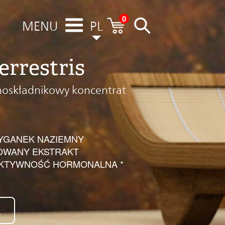
0
MENU
PL
errestris
noskładnikowy koncentrat
YGANEK NAZIEMNY
OWANY EKSTRAKT
AKTYWNOŚĆ HORMONALNA *
Ł