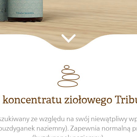
koncentratu ziołowego Tribu
 poszukiwany ze względu na swój niewątpliwy w
buzdyganek naziemny). Zapewnia normalną 