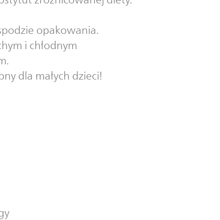
a spodzie opakowania.
uchym i chłodnym
m.
y dla małych dzieci!
gy