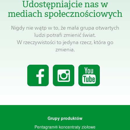
Udostępniajcie nas w
mediach społecznościowych
Nigdy nie wątp w to, że mała grupa otwartych
ludzi potrafi zmienić świat.
W rzeczywistości to jedyna rzecz, która go
zmienia.
Grupy produktów
Pentagram® koncentraty ziołowe