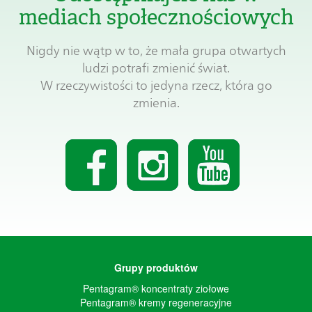
mediach społecznościowych
Nigdy nie wątp w to, że mała grupa otwartych
ludzi potrafi zmienić świat.
W rzeczywistości to jedyna rzecz, która go
zmienia.
Grupy produktów
Pentagram® koncentraty ziołowe
Pentagram® kremy regeneracyjne