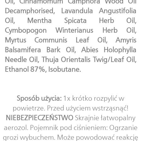
Oil, Cinnamomum Camphora Wood Oil
Decamphorised, Lavandula Angustifolia
Oil, Mentha Spicata Herb Oil,
Cymbopogon Winterianus Herb Oil,
Myrtus Communis Leaf Oil, Amyris
Balsamifera Bark Oil, Abies Holophylla
Needle Oil, Thuja Orientalis Twig/Leaf Oil,
Ethanol 87%, Isobutane.
Sposób użycia:
1x krótko rozpylić w
powietrze. Przed użyciem wstrząsnąć!
NIEBEZPIECZEŃSTWO
Skrajnie łatwopalny
aerozol. Pojemnik pod ciśnieniem: Ogrzanie
grozi wybuchem. Może powodować reakcję